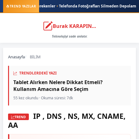
ler
Telefonda Fotoğrafları Silmeden Depolama Nasıl Açılır?
EA FC Oyunun
TREND YAZILAR
Burak KARAPINAR
Teknolojiyi sade anlatır.
Anasayfa
BİLİM
TRENDLERDEKI YAZI
Tablet Alırken Nelere Dikkat Etmeli?
Kullanım Amacına Göre Seçim
55 kez okundu · Okuma süresi: 7dk
IP , DNS , NS, MX, CNAME,
TREND
AA