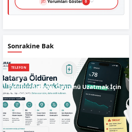
Yorumları Göster
0
Sonrakine Bak
TELEFON
05 Ağustos 2026
Telefon Batarya Ömrünü Uzatmak İçin
12 Ayar