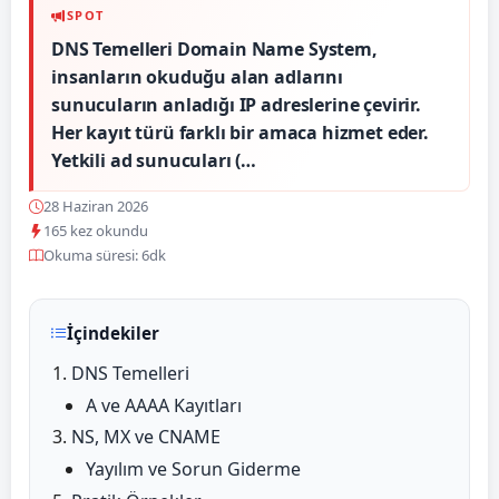
SPOT
DNS Temelleri Domain Name System,
insanların okuduğu alan adlarını
sunucuların anladığı IP adreslerine çevirir.
Her kayıt türü farklı bir amaca hizmet eder.
Yetkili ad sunucuları (…
28 Haziran 2026
165 kez okundu
Okuma süresi: 6dk
İçindekiler
DNS Temelleri
A ve AAAA Kayıtları
NS, MX ve CNAME
Yayılım ve Sorun Giderme