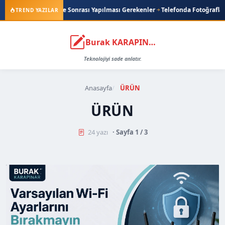
i ve Sonrası Yapılması Gerekenler
Telefonda Fotoğrafları Silmeden Depol
TREND YAZILAR
Burak KARAPINAR
Teknolojiyi sade anlatır.
Anasayfa
ÜRÜN
ÜRÜN
24 yazı
· Sayfa 1 / 3