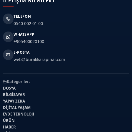
İLETIŞIM BILGILERI
TELEFON
0540 002 01 00
WHATSAPP
+905400020100
E-POSTA
web@burakkarapinar.com
Kategoriler:
DOSYA
BİLGİSAYAR
YAPAY ZEKA
DİJİTAL YAŞAM
EVDE TEKNOLOJİ
ÜRÜN
HABER