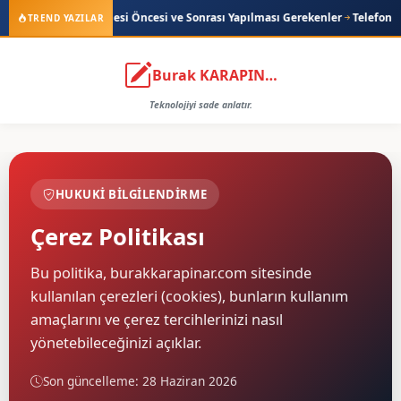
 iOS Güncellemesi Öncesi ve Sonrası Yapılması Gerekenler
Telefonda Foto
TREND YAZILAR
Burak KARAPINAR
Teknolojiyi sade anlatır.
HUKUKI BILGILENDIRME
Çerez Politikası
Bu politika, burakkarapinar.com sitesinde
kullanılan çerezleri (cookies), bunların kullanım
amaçlarını ve çerez tercihlerinizi nasıl
yönetebileceğinizi açıklar.
Son güncelleme: 28 Haziran 2026