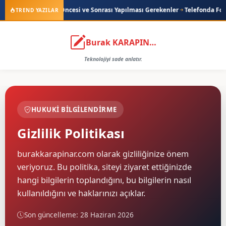
üncellemesi Öncesi ve Sonrası Yapılması Gerekenler
Telefonda Fotoğrafla
TREND YAZILAR
Burak KARAPINAR
Teknolojiyi sade anlatır.
HUKUKI BILGILENDIRME
Gizlilik Politikası
burakkarapinar.com olarak gizliliğinize önem
veriyoruz. Bu politika, siteyi ziyaret ettiğinizde
hangi bilgilerin toplandığını, bu bilgilerin nasıl
kullanıldığını ve haklarınızı açıklar.
Son güncelleme: 28 Haziran 2026