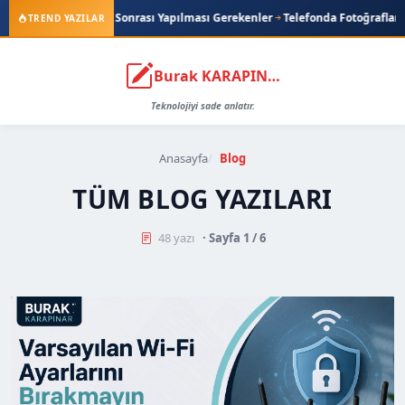
esi ve Sonrası Yapılması Gerekenler
Telefonda Fotoğrafları Silmeden Depo
TREND YAZILAR
Burak KARAPINAR
Teknolojiyi sade anlatır.
Anasayfa
Blog
TÜM BLOG YAZILARI
48 yazı
· Sayfa 1 / 6