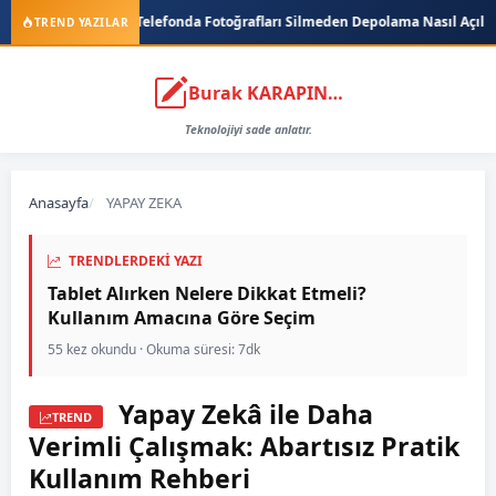
fonda Fotoğrafları Silmeden Depolama Nasıl Açılır?
EA FC Oyununda Kasma
TREND YAZILAR
Burak KARAPINAR
Teknolojiyi sade anlatır.
Anasayfa
YAPAY ZEKA
TRENDLERDEKI YAZI
Tablet Alırken Nelere Dikkat Etmeli?
Kullanım Amacına Göre Seçim
55 kez okundu · Okuma süresi: 7dk
Yapay Zekâ ile Daha
TREND
Verimli Çalışmak: Abartısız Pratik
Kullanım Rehberi