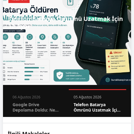
05 Ağustos 2026
Telefon Batarya Ömrünü Uzatmak İçin
12 Ayar
06 Ağustos 2026
05 Ağustos 2026
Google Drive
Telefon Batarya
Depolama Doldu: Ne
Ömrünü Uzatmak İçin
Yapmalısınız?
12 Ayar
İlgili Makaleler