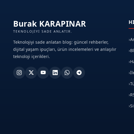
Burak KARAPINAR
H
TEKNOLOJIYI SADE ANLATIR.
A
Teknolojiyi sade anlatan blog: güncel rehberler,
dijital yaşam ipuçları, ürün incelemeleri ve anlaşılır
B
teknoloji içerikleri.
H
İl
T
R
S