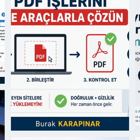
06
Ağustos
2026
İki
Adımlı
Doğrulama
(2FA)
Nedir?
06
Nasıl
Ağ
Açılır?
20
G
D
D
D
N
Y
05
Ağustos