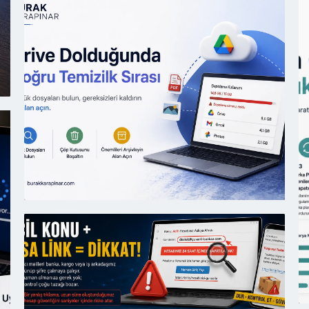
2026
Windows
11’de
Başlangıç
Uygulamalarını
04
Kapatma
Ağ
20
O
(
E
N
A