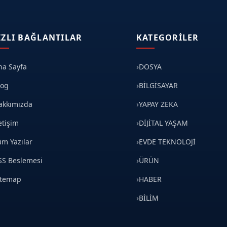
IZLI BAĞLANTILAR
KATEGORILER
na Sayfa
DOSYA
log
BİLGİSAYAR
akkımızda
YAPAY ZEKA
etişim
DİJİTAL YAŞAM
üm Yazılar
EVDE TEKNOLOJİ
SS Beslemesi
ÜRÜN
itemap
HABER
BİLİM