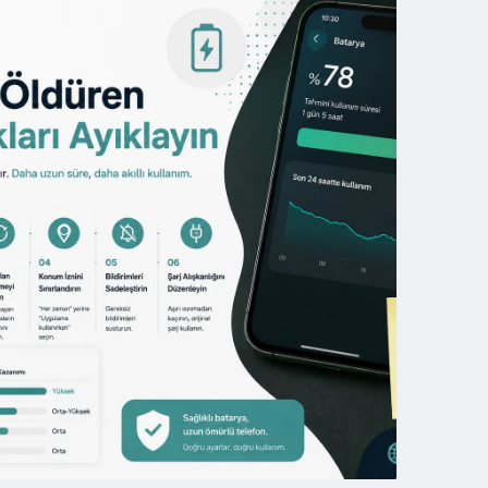
ustos
26
ltalama
Phishing)
‑postasını
03
asıl
Ağustos
nlarsınız?
2026
Androi
Ekrana
Selfie
Kamera
Nasıl
Eklenir