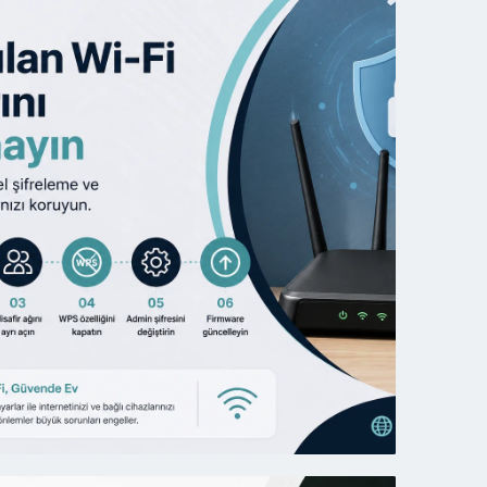
05
Ağustos
2026
ustos
26
Telefo
oogle
Batary
rive
Ömrün
epolama
Uzatm
oldu:
İçin
e
12
apmalısınız?
Ayar