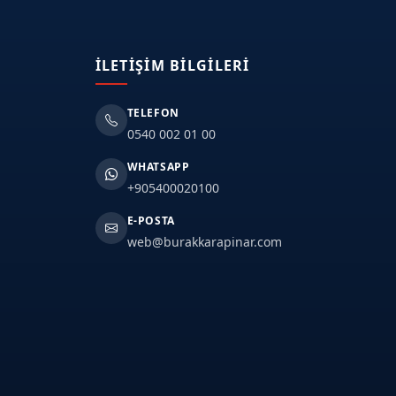
İLETIŞIM BILGILERI
TELEFON
0540 002 01 00
WHATSAPP
+905400020100
E-POSTA
web@burakkarapinar.com