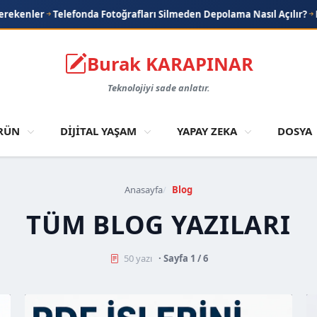
onda Fotoğrafları Silmeden Depolama Nasıl Açılır?
EA FC Oyununda K
Burak KARAPINAR
Teknolojiyi sade anlatır.
RÜN
DİJİTAL YAŞAM
YAPAY ZEKA
DOSYA
08
Ağustos
07
2026
Ağ
20
Chrome’u
Anasayfa
Blog
Yavaşlatan
W
TÜM BLOG YAZILARI
Eklentileri
P
Bulma
B
ve
v
50 yazı
· Sayfa 1 / 6
Temizleme
S