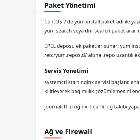
Paket Yönetimi
CentOS 7'de yum install paket-adı ile ya
yum search veya dnf search paket arar. rp
EPEL deposu ek paketler sunar: yum insta
/etc/yum.repos.d/ altına .repo uzantılı ek
Servis Yönetimi
systemctl start nginx servisi başlatır. en
kilitleyerek bağımlılık çözümlemesini eng
journalctl -u nginx -f canlı log takibi yapa
Ağ ve Firewall