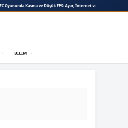
a ve Düşük FPS: Ayar, İnternet ve Konsol Optimizasyonu
ChatGPT i
BİLİM