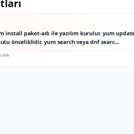
ları
 install paket-adı ile yazılım kurulur. yum updat
tu önceliklidir. yum search veya dnf searc…
: 6dk