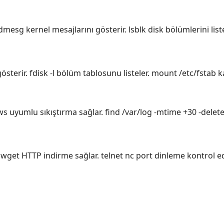
 dmesg kernel mesajlarını gösterir. lsblk disk bölümlerini liste
gösterir. fdisk -l bölüm tablosunu listeler. mount /etc/fsta
ws uyumlu sıkıştırma sağlar. find /var/log -mtime +30 -delete 
rl wget HTTP indirme sağlar. telnet nc port dinleme kontrol 