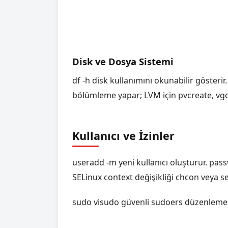
Disk ve Dosya Sistemi
df -h disk kullanımını okunabilir gösterir
bölümleme yapar; LVM için pvcreate, vgcre
Kullanıcı ve İzinler
useradd -m yeni kullanıcı oluşturur. pas
SELinux context değişikliği chcon veya s
sudo visudo güvenli sudoers düzenlemesi sa