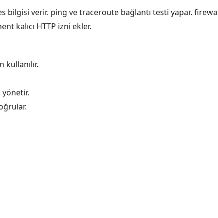
lgisi verir. ping ve traceroute bağlantı testi yapar. firewalld 
nt kalıcı HTTP izni ekler.
 kullanılır.
yönetir.
ğrular.