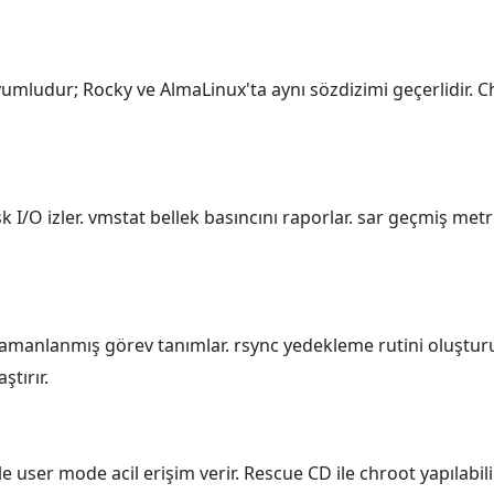
mludur; Rocky ve AlmaLinux'ta aynı sözdizimi geçerlidir. 
k I/O izler. vmstat bellek basıncını raporlar. sar geçmiş metr
 zamanlanmış görev tanımlar. rsync yedekleme rutini oluştu
tırır.
e user mode acil erişim verir. Rescue CD ile chroot yapılabi