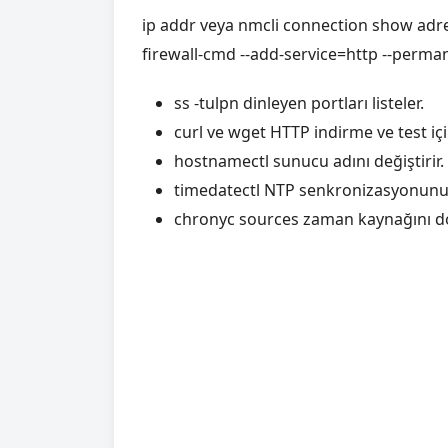
ip addr veya nmcli connection show adres bi
firewall-cmd --add-service=http --permane
ss -tulpn dinleyen portları listeler.
curl ve wget HTTP indirme ve test için
hostnamectl sunucu adını değiştirir.
timedatectl NTP senkronizasyonunu 
chronyc sources zaman kaynağını do