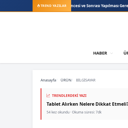
 iOS Güncellemesi Öncesi ve Sonrası Yapılması Gerekenler
Telefond
TREND YAZILAR
HABER
Ü
Anasayfa
ÜRÜN
BİLGİSAYAR
TRENDLERDEKI YAZI
Tablet Alırken Nelere Dikkat Etmel
54 kez okundu · Okuma süresi: 7dk