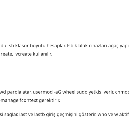
. du -sh klasör boyutu hesaplar. lsblk blok cihazları ağaç yapı
ate, lvcreate kullanılır.
swd parola atar. usermod -aG wheel sudo yetkisi verir. chmod
emanage fcontext gerektirir.
ğlar. last ve lastb giriş geçmişini gösterir. who ve w aktif 