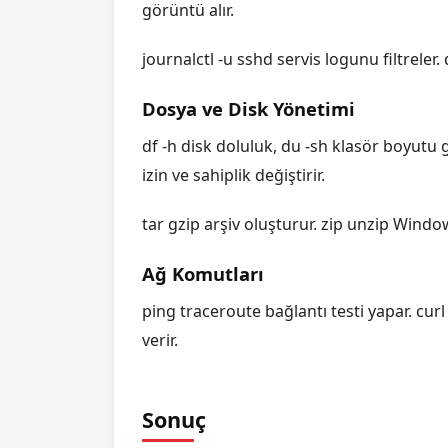
görüntü alır.
journalctl -u sshd servis logunu filtreler.
Dosya ve Disk Yönetimi
df -h disk doluluk, du -sh klasör boyutu 
izin ve sahiplik değiştirir.
tar gzip arşiv oluşturur. zip unzip Windo
Ağ Komutları
ping traceroute bağlantı testi yapar. cu
verir.
Sonuç