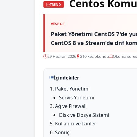
Centos Komut
TREND
SPOT
Paket Yönetimi CentOS 7'de yum
CentOS 8 ve Stream'de dnf komu
29 Haziran 2026
210 kez okundu
Okuma süresi
İçindekiler
Paket Yönetimi
Servis Yönetimi
Ağ ve Firewall
Disk ve Dosya Sistemi
Kullanıcı ve İzinler
Sonuç