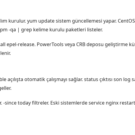
zılım kurulur. yum update sistem güncellemesi yapar. CentOS
m -qa | grep kelime kurulu paketleri listeler.
ll epel-release. PowerTools veya CRB deposu geliştirme küt
lenir.
able açılışta otomatik çalışmayı sağlar. status çıktısı son log
eller.
r. -since today filtreler. Eski sistemlerde service nginx restart 